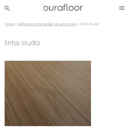
Home
»
Melhores combinações de acessórios
»
linha-studio
linha-studio