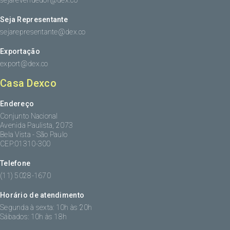
sejarevendedor@dex.co
Seja Representante
sejarepresentante@dex.co
Exportação
export@dex.co
Casa Dexco
Endereço
Conjunto Nacional
Avenida Paulista, 2073
Bela Vista - São Paulo
CEP:01310-300
Telefone
(11) 5028-1670
Horário de atendimento
Segunda à sexta: 10h às 20h
Sábados: 10h às 18h