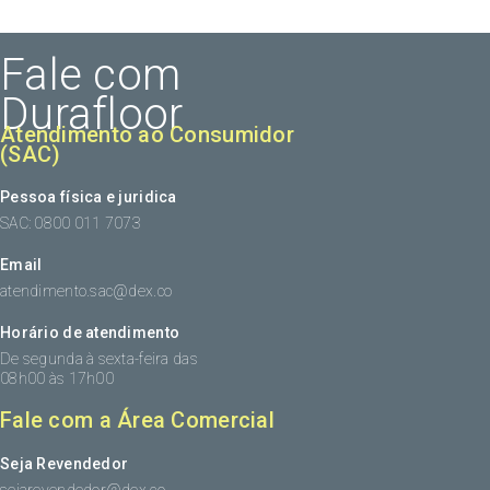
Fale com
Durafloor
Atendimento ao Consumidor
(SAC)
Pessoa física e juridica
SAC: 0800 011 7073
Email
atendimento.sac@dex.co
Horário de atendimento
De segunda à sexta-feira das
08h00 às 17h00
Fale com a Área Comercial
Seja Revendedor