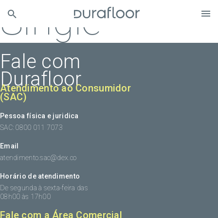
Single
Fale com
Durafloor
Atendimento ao Consumidor
(SAC)
Pessoa física e juridica
SAC: 0800 011 7073
Email
atendimento.sac@dex.co
Horário de atendimento
De segunda à sexta-feira das
08h00 às 17h00
Fale com a Área Comercial