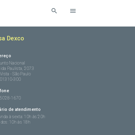
sa Dexco
ereço
unto Nacional
ida Paulista, 2073
 Vista - São Paulo
:01310-300
efone
 5028-1670
ário de atendimento
nda à sexta: 10h às 20h
dos: 10h às 18h