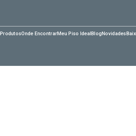
Produtos
Onde Encontrar
Meu Piso Ideal
Blog
Novidades
Baix