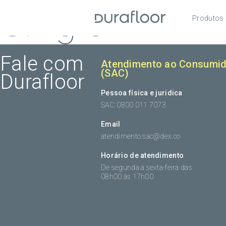
Single
Produtos
Pisos
Roda
Fale com
Atendimento ao Consumid
(SAC)
Durafloor
Acess
Pessoa física e juridica
SAC: 0800 011 7073
Email
atendimento.sac@dex.co
Horário de atendimento
De segunda à sexta-feira das
08h00 às 17h00