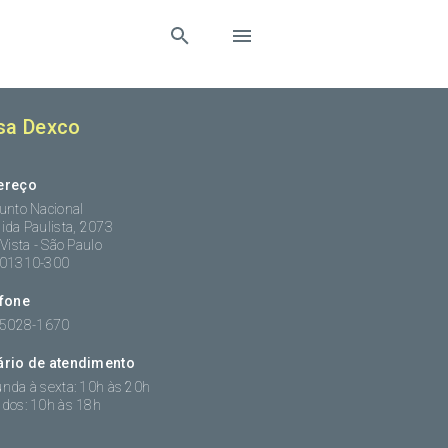
sa Dexco
ereço
unto Nacional
ida Paulista, 2073
 Vista - São Paulo
:01310-300
efone
 5028-1670
ário de atendimento
nda à sexta: 10h às 20h
dos: 10h às 18h