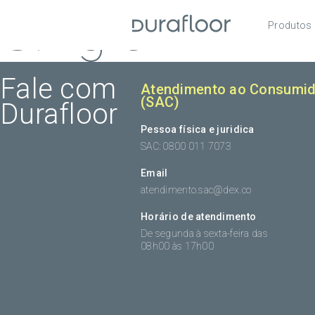
Single
Produtos
Pisos
Roda
Fale com
Atendimento ao Consumid
(SAC)
Durafloor
Acess
Pessoa física e juridica
SAC: 0800 011 7073
Email
atendimento.sac@dex.co
Horário de atendimento
De segunda à sexta-feira das
08h00 às 17h00