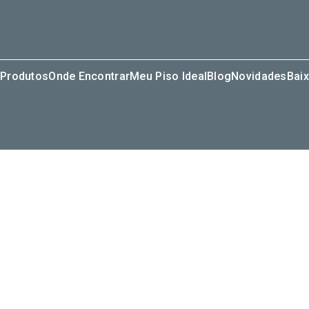
Produtos
Onde Encontrar
Meu Piso Ideal
Blog
Novidades
Baix