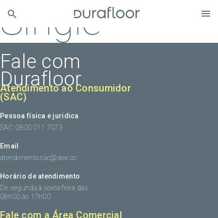
Single
Fale com
Durafloor
Atendimento ao Consumidor
(SAC)
Pessoa física e juridica
SAC: 0800 011 7073
Email
atendimento.sac@dex.co
Horário de atendimento
De segunda à sexta-feira das
08h00 às 17h00
Fale com a Área Comercial