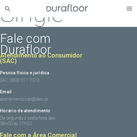
Single
Fale com
Durafloor
Atendimento ao Consumidor
(SAC)
Pessoa física e juridica
SAC: 0800 011 7073
Email
atendimento.sac@dex.co
Horário de atendimento
De segunda à sexta-feira das
08h00 às 17h00
Fale com a Área Comercial