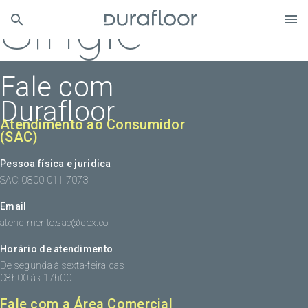
Single
Fale com
Durafloor
Atendimento ao Consumidor
(SAC)
Pessoa física e juridica
SAC: 0800 011 7073
Email
atendimento.sac@dex.co
Horário de atendimento
De segunda à sexta-feira das
08h00 às 17h00
Fale com a Área Comercial