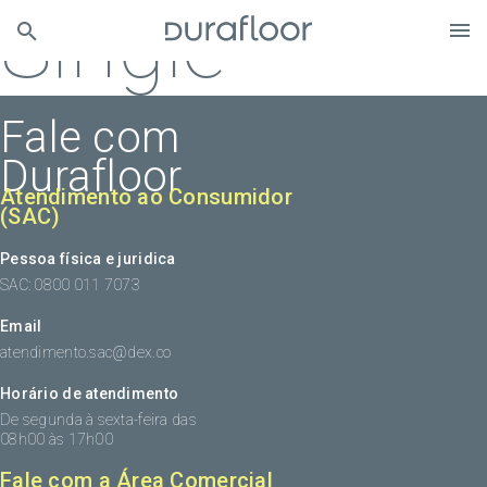
Single
Fale com
Durafloor
Atendimento ao Consumidor
(SAC)
Pessoa física e juridica
SAC: 0800 011 7073
Email
atendimento.sac@dex.co
Horário de atendimento
De segunda à sexta-feira das
08h00 às 17h00
Fale com a Área Comercial