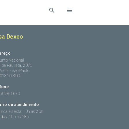
sa Dexco
ereço
unto Nacional
ida Paulista, 2073
 Vista - São Paulo
:01310-300
efone
 5028-1670
ário de atendimento
nda à sexta: 10h às 20h
dos: 10h às 18h