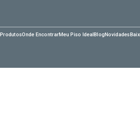
Produtos
Onde Encontrar
Meu Piso Ideal
Blog
Novidades
Baix