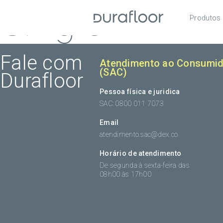
Single
Produtos
Pisos
Roda
Fale com
Atendimento ao Consumid
(SAC)
Durafloor
Acess
Pessoa física e juridica
SAC: 0800 011 7073
Email
atendimento.sac@dex.co
Horário de atendimento
De segunda à sexta-feira das
08h00 às 17h00