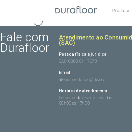
Single
Produtos
Pisos
Roda
Fale com
Atendimento ao Consumid
(SAC)
Durafloor
Acess
Pessoa física e juridica
SAC: 0800 011 7073
Email
atendimento.sac@dex.co
Horário de atendimento
De segunda à sexta-feira das
08h00 às 17h00