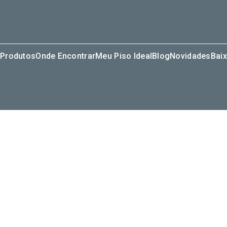
Produtos
Onde Encontrar
Meu Piso Ideal
Blog
Novidades
Baix