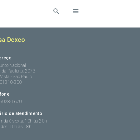
sa Dexco
ereço
unto Nacional
ida Paulista, 2073
 Vista - São Paulo
:01310-300
efone
 5028-1670
ário de atendimento
nda à sexta: 10h às 20h
dos: 10h às 18h