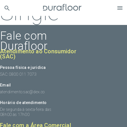
Single
Fale com
Durafloor
Atendimento ao Consumidor
(SAC)
Pessoa física e juridica
SAC: 0800 011 7073
Email
atendimento.sac@dex.co
Horário de atendimento
De segunda à sexta-feira das
08h00 às 17h00
Fale com a Área Comercial