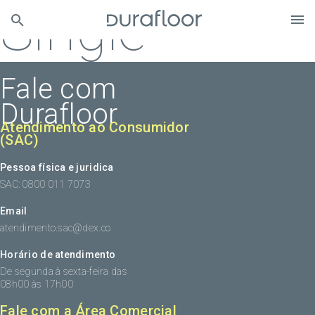
Single
Fale com
Durafloor
Atendimento ao Consumidor
(SAC)
Pessoa física e juridica
SAC: 0800 011 7073
Email
atendimento.sac@dex.co
Horário de atendimento
De segunda à sexta-feira das
08h00 às 17h00
Fale com a Área Comercial