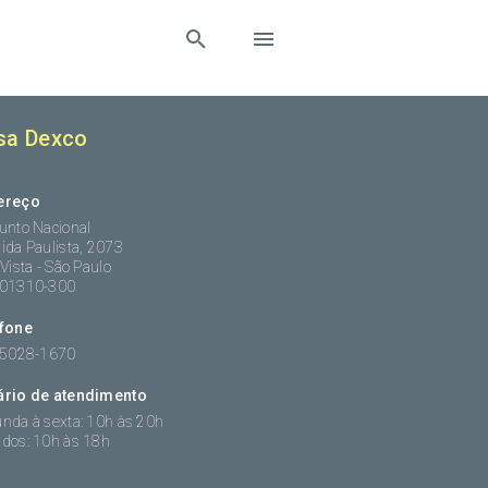
sa Dexco
ereço
unto Nacional
ida Paulista, 2073
 Vista - São Paulo
:01310-300
efone
 5028-1670
ário de atendimento
nda à sexta: 10h às 20h
dos: 10h às 18h