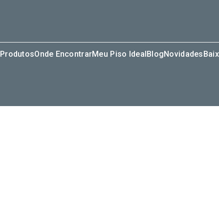
Produtos
Onde Encontrar
Meu Piso Ideal
Blog
Novidades
Baix