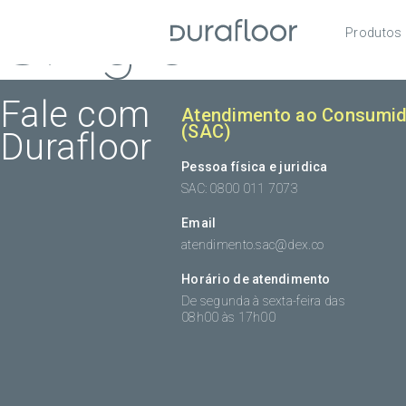
Single
Produtos
Pisos
Roda
Fale com
Atendimento ao Consumid
(SAC)
Durafloor
Acess
Pessoa física e juridica
SAC: 0800 011 7073
Email
atendimento.sac@dex.co
Horário de atendimento
De segunda à sexta-feira das
08h00 às 17h00