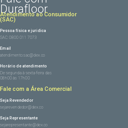
Durafloor
Atendimento ao Consumidor
(SAC)
Pessoa física e juridica
SAC: 0800 011 7073
Email
atendimento.sac@dex.co
Horário de atendimento
De segunda à sexta-feira das
08h00 às 17h00
Fale com a Área Comercial
Seja Revendedor
sejarevendedor@dex.co
Seja Representante
sejarepresentante@dex.co