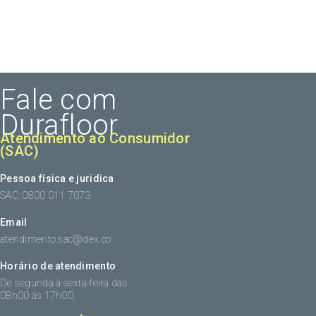
Fale com
Durafloor
Atendimento ao Consumidor
(SAC)
Pessoa física e juridica
SAC: 0800 011 7073
Email
atendimento.sac@dex.co
Horário de atendimento
De segunda à sexta-feira das
08h00 às 17h00