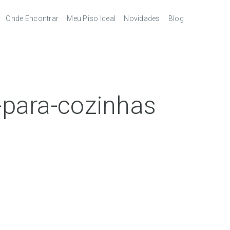
Onde Encontrar
Meu Piso Ideal
Novidades
Blog
Revendedores
Pisos Laminados
pés
Serviços
Pisos Laminados Ultra
Melhores
autorizados
combinações de
acessórios
órios
Pisos Vinílicos
para-cozinhas
Pisos Vinílicos SPC