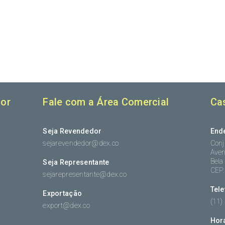
or
Fale com a Área Comercial
Ca
Seja Revendedor
End
sejarevendedor@dex.co
Conj
Aven
Bela
Seja Representante
CEP
sejarepresentante@dex.co
Tel
Exportação
(11)
export@dex.co
Hor