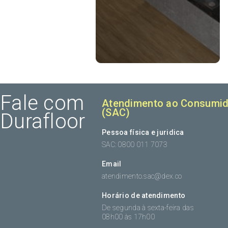
Fale com
Atendimento ao Consumid
(SAC)
Durafloor
Pessoa física e juridica
SAC: 0800 011 7073
Email
atendimento.sac@dex.co
Horário de atendimento
De segunda à sexta-feira das
08h00 às 17h00