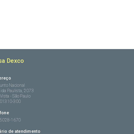
sa Dexco
ereço
unto Nacional
ida Paulista, 2073
 Vista - São Paulo
:01310-300
efone
 5028-1670
ário de atendimento