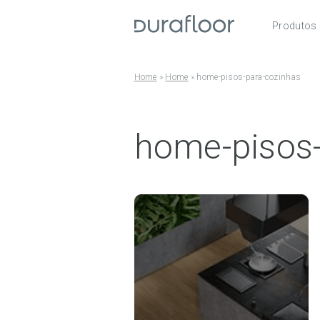
Produtos
Pisos
Roda
Home
»
Home
»
home-pisos-para-cozinhas
Acess
home-pisos-