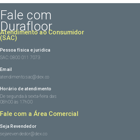
Fale com
Durafloor
Atendimento ao Consumidor
(SAC)
Pessoa física e juridica
SAC: 0800 011 7073
Email
atendimento.sac@dex.co
Horário de atendimento
De segunda à sexta-feira das
08h00 às 17h00
Fale com a Área Comercial
Seja Revendedor
sejarevendedor@dex.co