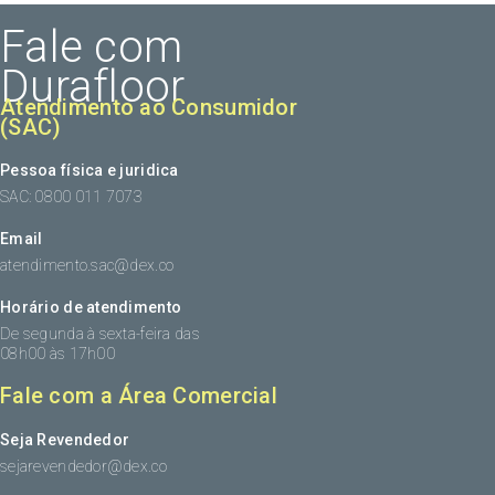
Fale com
Durafloor
Atendimento ao Consumidor
(SAC)
Pessoa física e juridica
SAC: 0800 011 7073
Email
atendimento.sac@dex.co
Horário de atendimento
De segunda à sexta-feira das
08h00 às 17h00
Fale com a Área Comercial
Seja Revendedor
sejarevendedor@dex.co