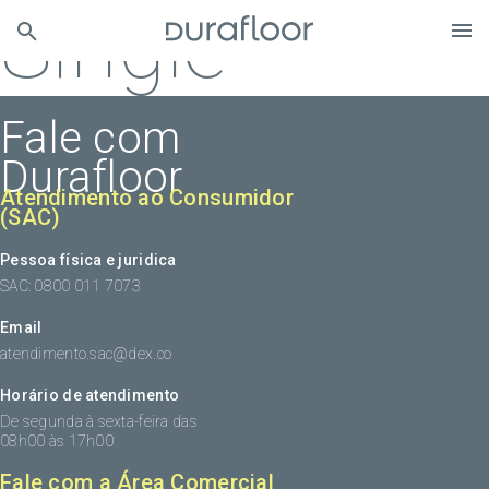
Single
Fale com
Durafloor
Atendimento ao Consumidor
(SAC)
Pessoa física e juridica
SAC: 0800 011 7073
Email
atendimento.sac@dex.co
Horário de atendimento
De segunda à sexta-feira das
08h00 às 17h00
Fale com a Área Comercial