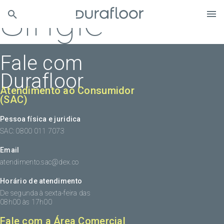
Single
Fale com
Durafloor
Atendimento ao Consumidor
(SAC)
Pessoa física e juridica
SAC: 0800 011 7073
Email
atendimento.sac@dex.co
Horário de atendimento
De segunda à sexta-feira das
08h00 às 17h00
Fale com a Área Comercial