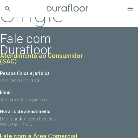
Single
Fale com
Durafloor
Atendimento ao Consumidor
(SAC)
Pessoa física e juridica
SAC: 0800 011 7073
Email
atendimento.sac@dex.co
Horário de atendimento
De segunda à sexta-feira das
08h00 às 17h00
Fale com a Área Comercial