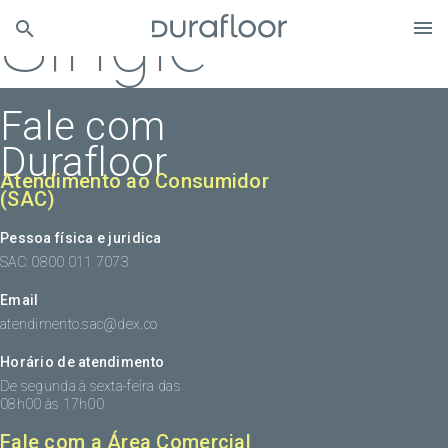
Single
Fale com
Durafloor
Atendimento ao Consumidor
(SAC)
Pessoa física e juridica
SAC: 0800 011 7073
Email
atendimento.sac@dex.co
Horário de atendimento
De segunda à sexta-feira das
08h00 às 17h00
Fale com a Área Comercial