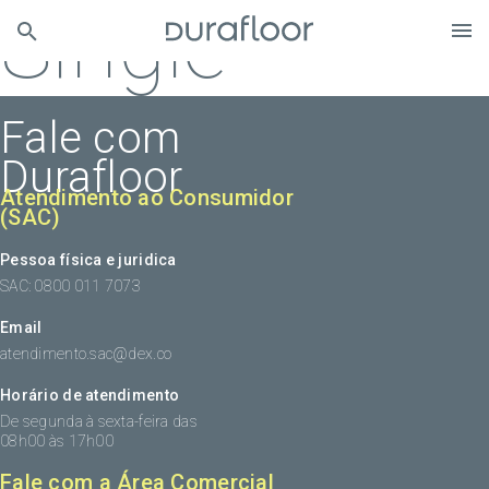
Single
Fale com
Durafloor
Atendimento ao Consumidor
(SAC)
Pessoa física e juridica
SAC: 0800 011 7073
Email
atendimento.sac@dex.co
Horário de atendimento
De segunda à sexta-feira das
08h00 às 17h00
Fale com a Área Comercial