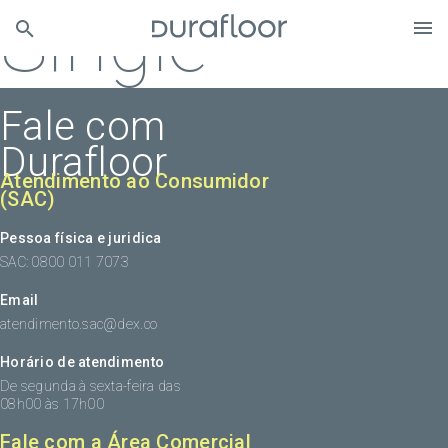
Single
Fale com
Durafloor
Atendimento ao Consumidor
(SAC)
Pessoa física e juridica
SAC: 0800 011 7073
Email
atendimento.sac@dex.co
Horário de atendimento
De segunda à sexta-feira das
08h00 às 17h00
Fale com a Área Comercial