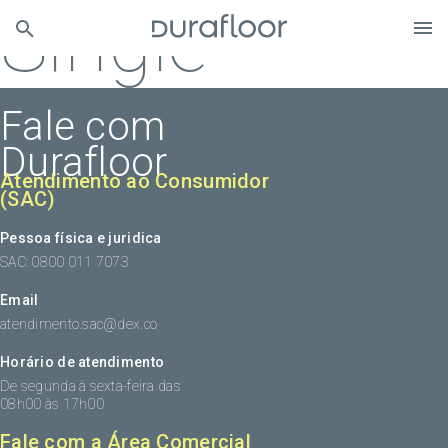
Single
Fale com
Durafloor
Atendimento ao Consumidor
(SAC)
Pessoa física e juridica
SAC: 0800 011 7073
Email
atendimento.sac@dex.co
Horário de atendimento
De segunda à sexta-feira das
08h00 às 17h00
Fale com a Área Comercial