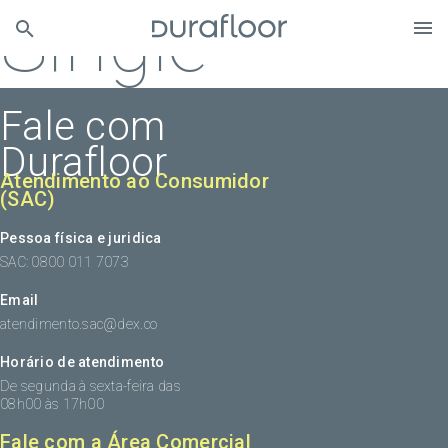
Single
Fale com
Durafloor
Atendimento ao Consumidor
(SAC)
Pessoa física e juridica
SAC: 0800 011 7073
Email
atendimento.sac@dex.co
Horário de atendimento
De segunda à sexta-feira das
08h00 às 17h00
Fale com a Área Comercial