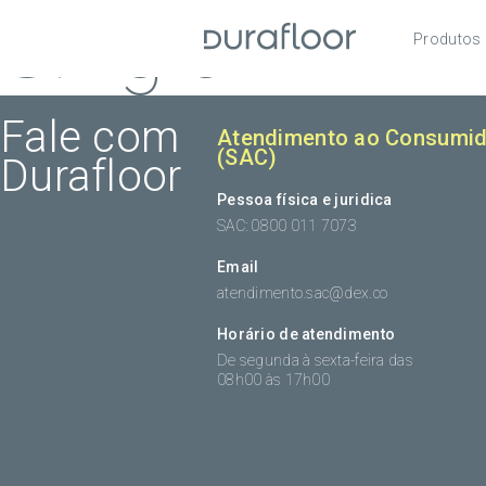
Single
Produtos
Pisos
Roda
Fale com
Atendimento ao Consumid
(SAC)
Durafloor
Acess
Pessoa física e juridica
SAC: 0800 011 7073
Email
atendimento.sac@dex.co
Horário de atendimento
De segunda à sexta-feira das
08h00 às 17h00