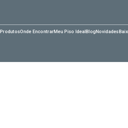
Produtos
Onde Encontrar
Meu Piso Ideal
Blog
Novidades
Baix