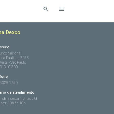
sa Dexco
ereço
unto Nacional
ida Paulista, 2073
 Vista - São Paulo
:01310-300
efone
 5028-1670
ário de atendimento
nda à sexta: 10h às 20h
dos: 10h às 18h