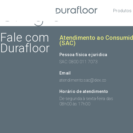
Single
Produtos
Pisos
Roda
Fale com
Atendimento ao Consumid
(SAC)
Durafloor
Acess
Pessoa física e juridica
SAC: 0800 011 7073
Email
atendimento.sac@dex.co
Horário de atendimento
De segunda à sexta-feira das
08h00 às 17h00