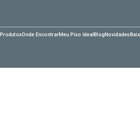
Produtos
Onde Encontrar
Meu Piso Ideal
Blog
Novidades
Baix