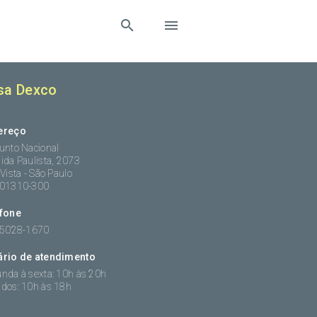
sa Dexco
ereço
unto Nacional
ida Paulista, 2073
 Vista - São Paulo
:01310-300
efone
 5028-1670
ário de atendimento
nda à sexta: 10h às 20h
dos: 10h às 18h