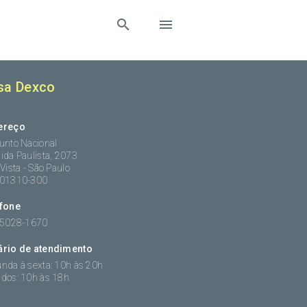
sa Dexco
ereço
unto Nacional
ida Paulista, 2073
 Vista - São Paulo
:01310-300
efone
 5028-1670
ário de atendimento
nda à sexta: 10h às 20h
dos: 10h às 18h