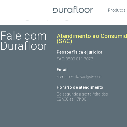
Archive
Produtos
Pisos
Roda
Fale com
Atendimento ao Consumid
(SAC)
Durafloor
Acess
Pessoa física e juridica
SAC: 0800 011 7073
Email
atendimento.sac@dex.co
Horário de atendimento
De segunda à sexta-feira das
08h00 às 17h00