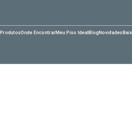
Produtos
Onde Encontrar
Meu Piso Ideal
Blog
Novidades
Baix