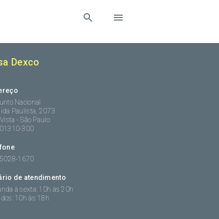
sa Dexco
ereço
unto Nacional
ida Paulista, 2073
 Vista - São Paulo
:01310-300
efone
 5028-1670
ário de atendimento
nda à sexta: 10h às 20h
dos: 10h às 18h