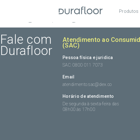
Archive
Produtos
Pisos
Roda
Fale com
Atendimento ao Consumid
(SAC)
Durafloor
Acess
Pessoa física e juridica
SAC: 0800 011 7073
Email
atendimento.sac@dex.co
Horário de atendimento
De segunda à sexta-feira das
08h00 às 17h00