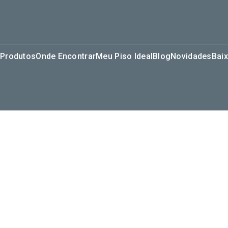
Produtos
Onde Encontrar
Meu Piso Ideal
Blog
Novidades
Baix