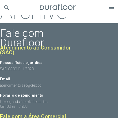
Archive
Fale com
Durafloor
Atendimento ao Consumidor
(SAC)
Pessoa física e juridica
SAC: 0800 011 7073
Email
atendimento.sac@dex.co
Horário de atendimento
De segunda à sexta-feira das
08h00 às 17h00
Fale com a Área Comercial