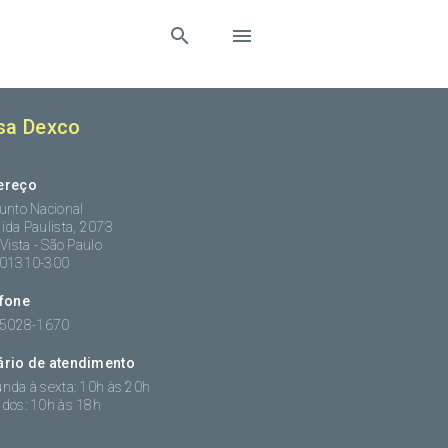
sa Dexco
ereço
unto Nacional
ida Paulista, 2073
 Vista - São Paulo
:01310-300
efone
 5028-1670
ário de atendimento
nda à sexta: 10h às 20h
dos: 10h às 18h