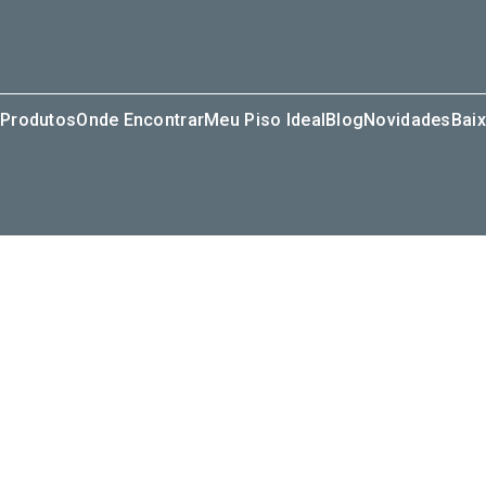
Produtos
Onde Encontrar
Meu Piso Ideal
Blog
Novidades
Baix