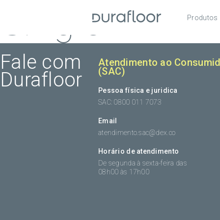
Single
Produtos
Pisos
Roda
Fale com
Atendimento ao Consumid
(SAC)
Durafloor
Acess
Pessoa física e juridica
SAC: 0800 011 7073
Email
atendimento.sac@dex.co
Horário de atendimento
De segunda à sexta-feira das
08h00 às 17h00