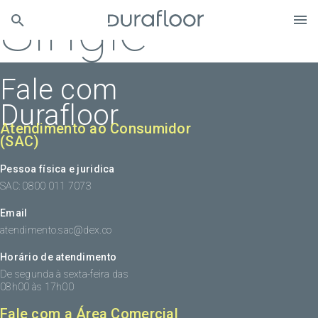
Single
Fale com
Durafloor
Atendimento ao Consumidor
(SAC)
Pessoa física e juridica
SAC: 0800 011 7073
Email
atendimento.sac@dex.co
Horário de atendimento
De segunda à sexta-feira das
08h00 às 17h00
Fale com a Área Comercial