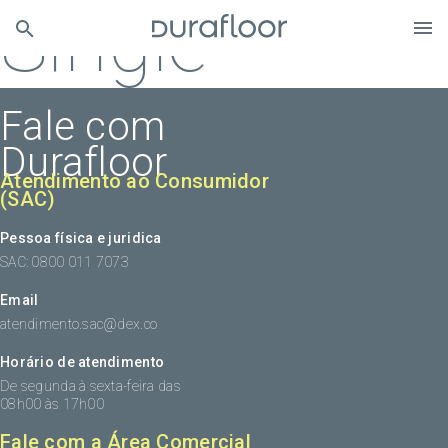
Single
Fale com
Durafloor
Atendimento ao Consumidor
(SAC)
Pessoa física e juridica
SAC: 0800 011 7073
Email
atendimento.sac@dex.co
Horário de atendimento
De segunda à sexta-feira das
08h00 às 17h00
Fale com a Área Comercial