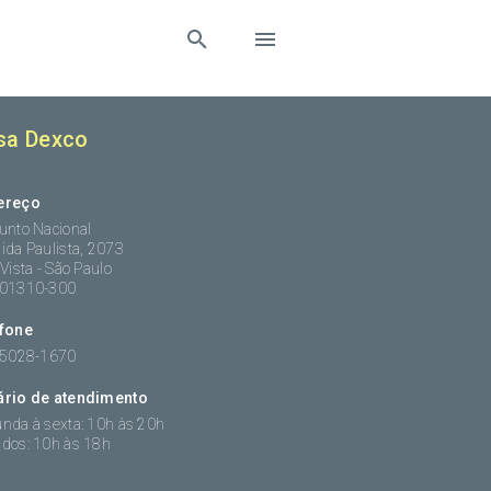
sa Dexco
ereço
unto Nacional
ida Paulista, 2073
 Vista - São Paulo
:01310-300
efone
 5028-1670
ário de atendimento
nda à sexta: 10h às 20h
dos: 10h às 18h