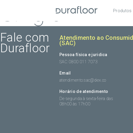
Single
Produtos
Pisos
Roda
Fale com
Atendimento ao Consumid
(SAC)
Durafloor
Acess
Pessoa física e juridica
SAC: 0800 011 7073
Email
atendimento.sac@dex.co
Horário de atendimento
De segunda à sexta-feira das
08h00 às 17h00