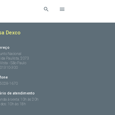
sa Dexco
ereço
unto Nacional
ida Paulista, 2073
 Vista - São Paulo
:01310-300
efone
 5028-1670
ário de atendimento
nda à sexta: 10h às 20h
dos: 10h às 18h