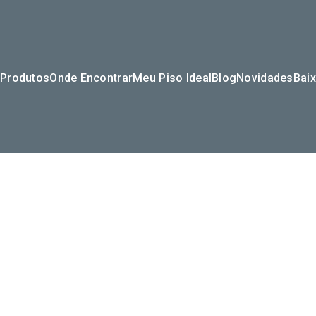
Produtos
Onde Encontrar
Meu Piso Ideal
Blog
Novidades
Baix