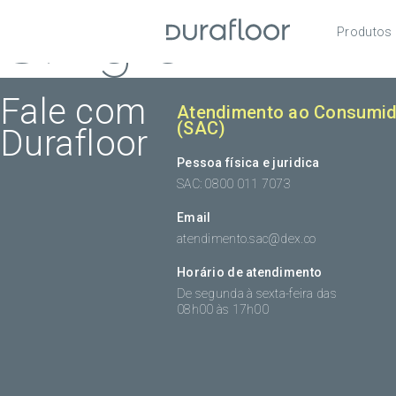
Single
Produtos
Pisos
Roda
Fale com
Atendimento ao Consumid
(SAC)
Durafloor
Acess
Pessoa física e juridica
SAC: 0800 011 7073
Email
atendimento.sac@dex.co
Horário de atendimento
De segunda à sexta-feira das
08h00 às 17h00