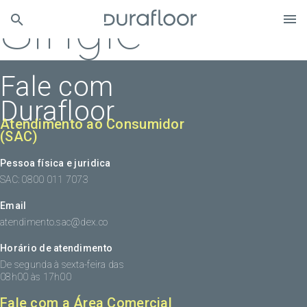
Single
Fale com
Durafloor
Atendimento ao Consumidor
(SAC)
Pessoa física e juridica
SAC: 0800 011 7073
Email
atendimento.sac@dex.co
Horário de atendimento
De segunda à sexta-feira das
08h00 às 17h00
Fale com a Área Comercial