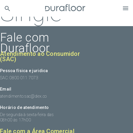
Single
Fale com
Durafloor
Atendimento ao Consumidor
(SAC)
Pessoa física e juridica
SAC: 0800 011 7073
Email
atendimento.sac@dex.co
Horário de atendimento
De segunda à sexta-feira das
08h00 às 17h00
Fale com a Área Comercial