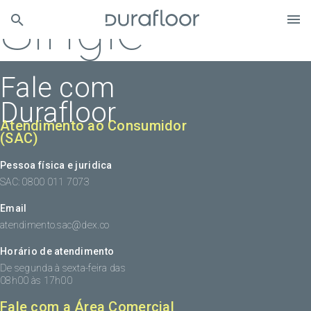
Single
Fale com
Durafloor
Atendimento ao Consumidor
(SAC)
Pessoa física e juridica
SAC: 0800 011 7073
Email
atendimento.sac@dex.co
Horário de atendimento
De segunda à sexta-feira das
08h00 às 17h00
Fale com a Área Comercial