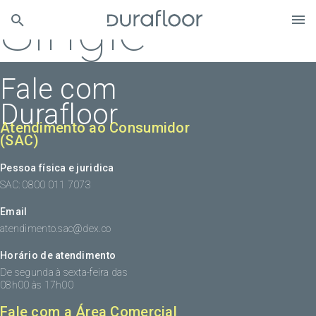
Single
Fale com
Durafloor
Atendimento ao Consumidor
(SAC)
Pessoa física e juridica
SAC: 0800 011 7073
Email
atendimento.sac@dex.co
Horário de atendimento
De segunda à sexta-feira das
08h00 às 17h00
Fale com a Área Comercial