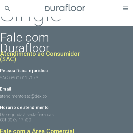
Single
Fale com
Durafloor
Atendimento ao Consumidor
(SAC)
Pessoa física e juridica
SAC: 0800 011 7073
Email
atendimento.sac@dex.co
Horário de atendimento
De segunda à sexta-feira das
08h00 às 17h00
Fale com a Área Comercial