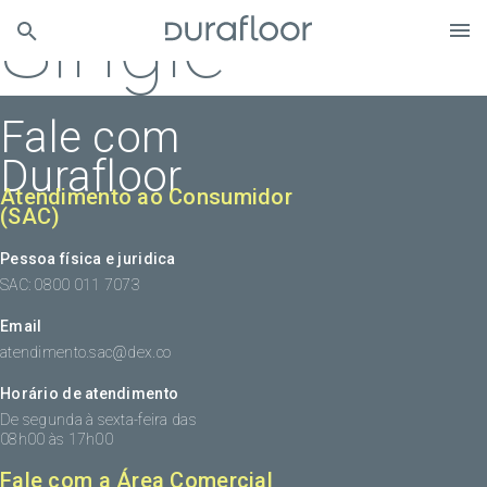
Single
Fale com
Durafloor
Atendimento ao Consumidor
(SAC)
Pessoa física e juridica
SAC: 0800 011 7073
Email
atendimento.sac@dex.co
Horário de atendimento
De segunda à sexta-feira das
08h00 às 17h00
Fale com a Área Comercial