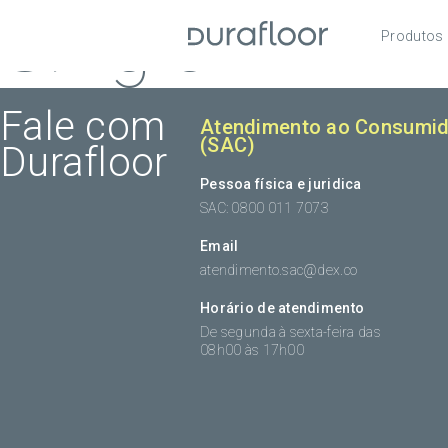
Single
Produtos
Pisos
Roda
Fale com
Atendimento ao Consumid
(SAC)
Durafloor
Acess
Pessoa física e juridica
SAC: 0800 011 7073
Email
atendimento.sac@dex.co
Horário de atendimento
De segunda à sexta-feira das
08h00 às 17h00