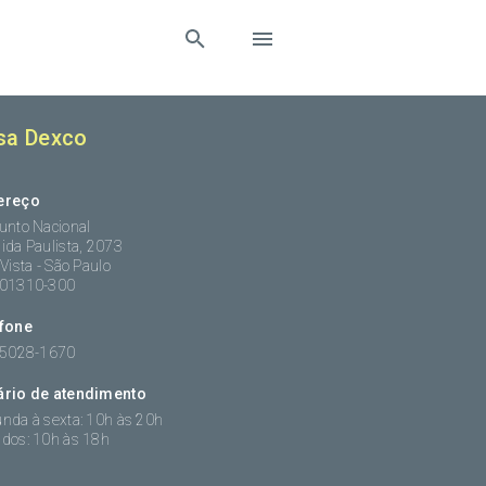
sa Dexco
ereço
unto Nacional
ida Paulista, 2073
 Vista - São Paulo
:01310-300
efone
 5028-1670
ário de atendimento
nda à sexta: 10h às 20h
dos: 10h às 18h