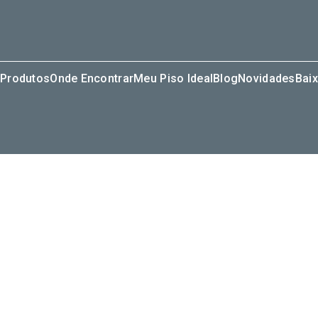
Produtos
Onde Encontrar
Meu Piso Ideal
Blog
Novidades
Baix