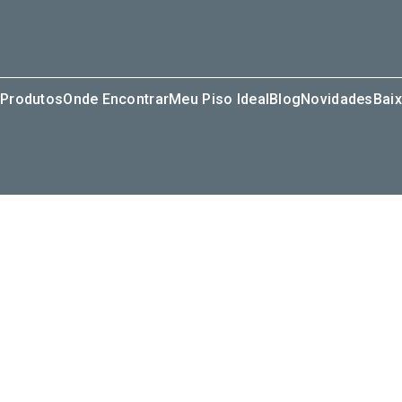
Produtos
Onde Encontrar
Meu Piso Ideal
Blog
Novidades
Baix