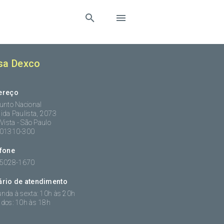
sa Dexco
ereço
unto Nacional
ida Paulista, 2073
 Vista - São Paulo
:01310-300
efone
 5028-1670
ário de atendimento
nda à sexta: 10h às 20h
dos: 10h às 18h