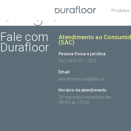
Single
Produtos
Pisos
Roda
Fale com
Atendimento ao Consumid
(SAC)
Durafloor
Acess
Pessoa física e juridica
SAC: 0800 011 7073
Email
atendimento.sac@dex.co
Horário de atendimento
De segunda à sexta-feira das
08h00 às 17h00