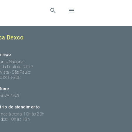
sa Dexco
ereço
unto Nacional
ida Paulista, 2073
 Vista - São Paulo
:01310-300
efone
 5028-1670
ário de atendimento
nda à sexta: 10h às 20h
dos: 10h às 18h