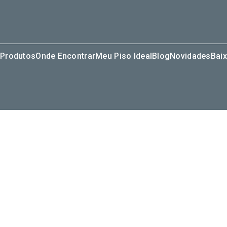
Produtos
Onde Encontrar
Meu Piso Ideal
Blog
Novidades
Baix