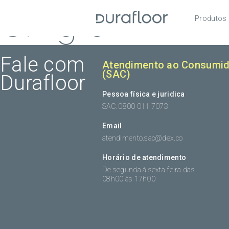
Single
Produtos
Pisos
Roda
Fale com
Atendimento ao Consumid
(SAC)
Durafloor
Acess
Pessoa física e juridica
SAC: 0800 011 7073
Email
atendimento.sac@dex.co
Horário de atendimento
De segunda à sexta-feira das
08h00 às 17h00