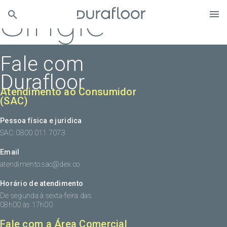
Single
Fale com
Durafloor
Atendimento ao Consumidor
(SAC)
Pessoa física e juridica
SAC: 0800 011 7073
Email
atendimento.sac@dex.co
Horário de atendimento
De segunda à sexta-feira das
08h00 às 17h00
Fale com a Área Comercial