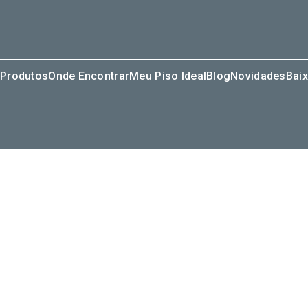
Produtos
Onde Encontrar
Meu Piso Ideal
Blog
Novidades
Baix