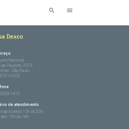
sa Dexco
ereço
unto Nacional
ida Paulista, 2073
 Vista - São Paulo
:01310-300
efone
 5028-1670
ário de atendimento
nda à sexta: 10h às 20h
dos: 10h às 18h