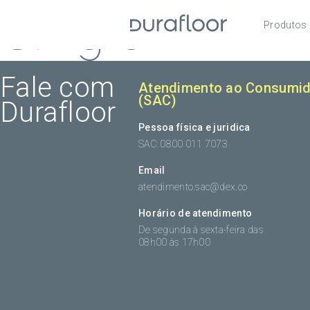
Single
Produtos
Pisos
Roda
Fale com
Atendimento ao Consumid
(SAC)
Durafloor
Acess
Pessoa física e juridica
SAC: 0800 011 7073
Email
atendimento.sac@dex.co
Horário de atendimento
De segunda à sexta-feira das
08h00 às 17h00