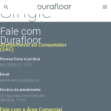
Single
Fale com
Durafloor
Atendimento ao Consumidor
(SAC)
Pessoa física e juridica
SAC: 0800 011 7073
Email
atendimento.sac@dex.co
Horário de atendimento
De segunda à sexta-feira das
08h00 às 17h00
Fale com a Área Comercial