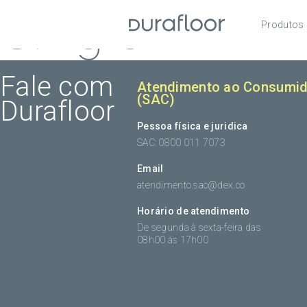
Single
Produtos
Pisos
Roda
Fale com
Atendimento ao Consumid
(SAC)
Durafloor
Acess
Pessoa física e juridica
SAC: 0800 011 7073
Email
atendimento.sac@dex.co
Horário de atendimento
De segunda à sexta-feira das
08h00 às 17h00