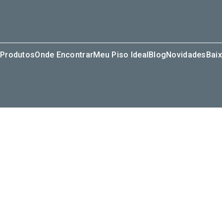
Produtos
Onde Encontrar
Meu Piso Ideal
Blog
Novidades
Baix