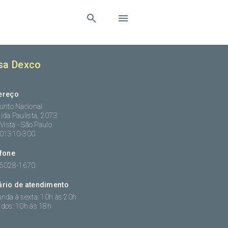
sa Dexco
ereço
unto Nacional
ida Paulista, 2073
 Vista - São Paulo
:01310-300
efone
 5028-1670
ário de atendimento
nda à sexta: 10h às 20h
dos: 10h às 18h