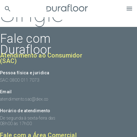
Single
Fale com
Durafloor
Atendimento ao Consumidor
(SAC)
Pessoa física e juridica
SAC: 0800 011 7073
Email
atendimento.sac@dex.co
Horário de atendimento
De segunda à sexta-feira das
08h00 às 17h00
Fale com a Área Comercial